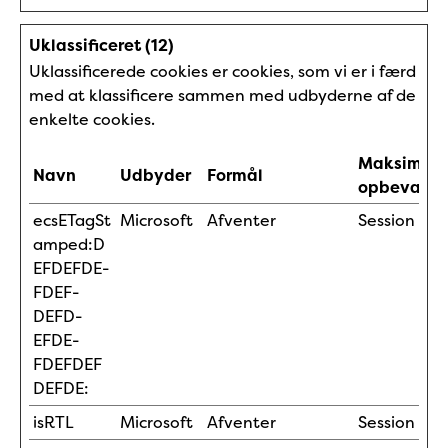
Uklassificeret (12)
Uklassificerede cookies er cookies, som vi er i færd
med at klassificere sammen med udbyderne af de
enkelte cookies.
Maksimal
Navn
Udbyder
Formål
opbevaring
ecsETagSt
Microsoft
Afventer
Session
amped:D
EFDEFDE-
FDEF-
DEFD-
EFDE-
FDEFDEF
DEFDE:
isRTL
Microsoft
Afventer
Session