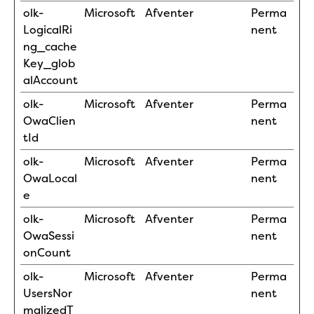
olk-
Microsoft
Afventer
Perma
LogicalRi
nent
ng_cache
Key_glob
alAccount
olk-
Microsoft
Afventer
Perma
OwaClien
nent
tId
olk-
Microsoft
Afventer
Perma
OwaLocal
nent
e
olk-
Microsoft
Afventer
Perma
OwaSessi
nent
onCount
olk-
Microsoft
Afventer
Perma
UsersNor
nent
malizedT