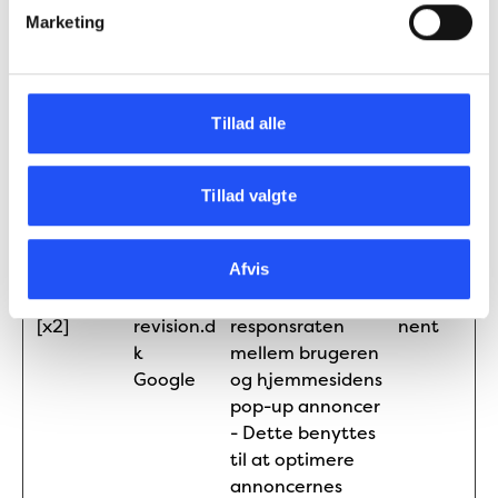
effektiviteten af
Marketing
hjemmesiden
marketing-
indsats, ved at
Tillad alle
måle på
konversionsraten
på hjemmesidens
Tillad valgte
annoncer på
tværs af
hjemmesider.
Afvis
_gcl_ls
minside.e
Registrerer
Perma
[x2]
revision.d
responsraten
nent
k
mellem brugeren
Google
og hjemmesidens
pop-up annoncer
- Dette benyttes
til at optimere
annoncernes