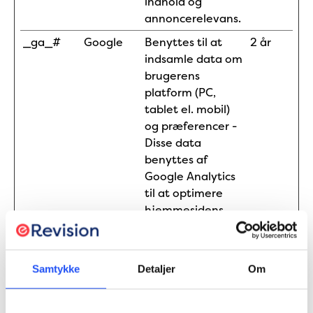
indhold og
annoncerelevans.
_ga_#
Google
Benyttes til at
2 år
indsamle data om
brugerens
platform (PC,
tablet el. mobil)
og præferencer -
Disse data
benyttes af
Google Analytics
til at optimere
hjemmesidens
indhold og
annoncerelevans.
Samtykke
Detaljer
Om
Marketing (11)
Marketing cookies bruges til at spore brugere på