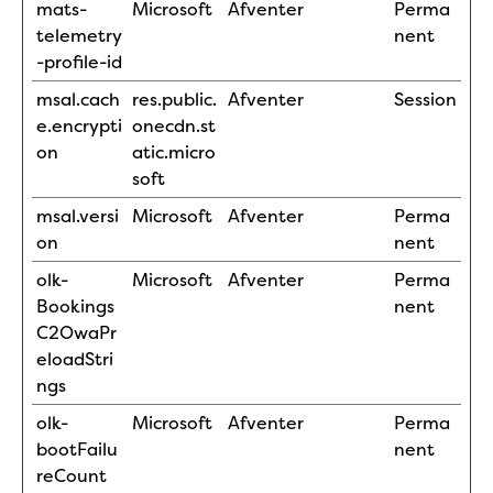
mats-
Microsoft
Afventer
Perma
telemetry
nent
-profile-id
msal.cach
res.public.
Afventer
Session
e.encrypti
onecdn.st
on
atic.micro
soft
msal.versi
Microsoft
Afventer
Perma
on
nent
olk-
Microsoft
Afventer
Perma
Bookings
nent
C2OwaPr
eloadStri
ngs
olk-
Microsoft
Afventer
Perma
bootFailu
nent
reCount