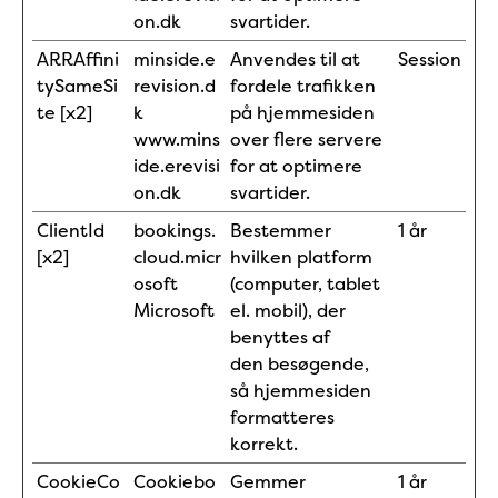
on.dk
svartider.
ARRAffini
minside.e
Anvendes til at
Session
tySameSi
revision.d
fordele trafikken
te [x2]
k
på hjemmesiden
www.mins
over flere servere
ide.erevisi
for at optimere
on.dk
svartider.
ClientId
bookings.
Bestemmer
1 år
[x2]
cloud.micr
hvilken platform
osoft
(computer, tablet
Microsoft
el. mobil), der
benyttes af
den besøgende,
så hjemmesiden
formatteres
korrekt.
CookieCo
Cookiebo
Gemmer
1 år