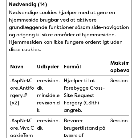
Nødvendig (14)
Nødvendige cookies hjælper med at gøre en
hjemmeside brugbar ved at aktivere
grundlæggende funktioner såsom side-navigation
og adgang til sikre områder af hjemmesiden.
Hjemmesiden kan ikke fungere ordentligt uden
disse cookies.
Maksimal
Navn
Udbyder
Formål
opbevaring
.AspNetC
erevision.
Hjælper til at
Session
ore.Antifo
dk
forebygge Cross-
rgery.#
minside.e
Site Request
[x2]
revision.d
Forgery (CSRF)
k
angreb.
.AspNetC
erevision.
Bevarer
Session
ore.Mvc.C
dk
brugertilstand på
ookieTem
tværs af