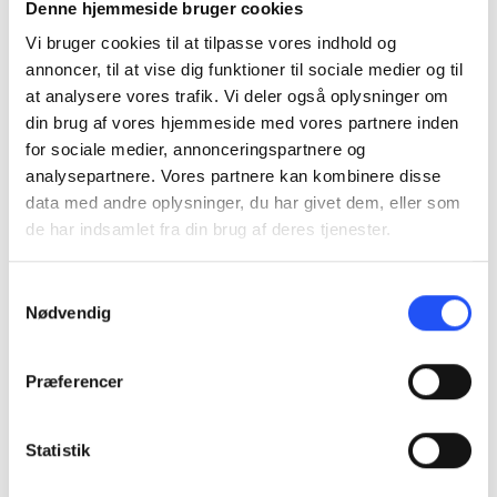
Denne hjemmeside bruger cookies
tværs af websites. Hensigten er at vise annoncer,
Vi bruger cookies til at tilpasse vores indhold og
der er relevante og engagerende for den enkelte
annoncer, til at vise dig funktioner til sociale medier og til
bruger, og dermed mere værdifulde for udgivere
at analysere vores trafik. Vi deler også oplysninger om
og tredjeparts-annoncører.
din brug af vores hjemmeside med vores partnere inden
Maksimal
for sociale medier, annonceringspartnere og
Navn
Udbyder
Formål
opbevaring
analysepartnere. Vores partnere kan kombinere disse
data med andre oplysninger, du har givet dem, eller som
_fbp
Meta
Anvendes af
3 mdr.
de har indsamlet fra din brug af deres tjenester.
Platforms,
Facebook til at
Inc.
levere forskellige
Samtykkevalg
reklame-
Nødvendig
tjenester,
herunder realtids-
bud fra
Præferencer
tredjeparts-
annoncører.
Statistik
_gcl_au
Google
Benyttes til at
3 mdr.
måle