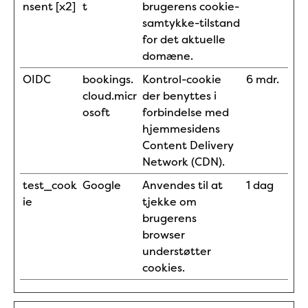
nsent [x2]
t
brugerens cookie-
samtykke-tilstand
for det aktuelle
domæne.
OIDC
bookings.
Kontrol-cookie
6 mdr.
cloud.micr
der benyttes i
osoft
forbindelse med
hjemmesidens
Content Delivery
Network (CDN).
test_cook
Google
Anvendes til at
1 dag
ie
tjekke om
brugerens
browser
understøtter
cookies.