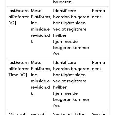
brugeren.
lastExtern
Meta
Identificere
Perma
alReferrer
Platforms,
hvordan brugeren
nent
[x2]
Inc.
har tilgået siden
minside.e
ved at registrere
revision.d
hvilken
k
hjemmeside
brugeren kommer
fra.
lastExtern
Meta
Identificere
Perma
alReferrer
Platforms,
hvordan brugeren
nent
Time [x2]
Inc.
har tilgået siden
minside.e
ved at registrere
revision.d
hvilken
k
hjemmeside
brugeren kommer
fra.
Microsoft
res.public.
Sætter et ID for
Session