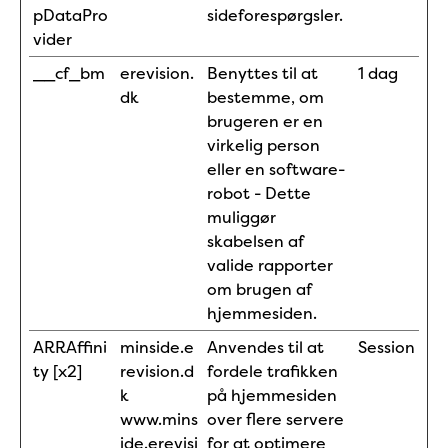
pDataPro
sideforespørgsler.
vider
__cf_bm
erevision.
Benyttes til at
1 dag
dk
bestemme, om
brugeren er en
virkelig person
eller en software-
robot - Dette
muliggør
skabelsen af
valide rapporter
om brugen af
hjemmesiden.
ARRAffini
minside.e
Anvendes til at
Session
ty [x2]
revision.d
fordele trafikken
k
på hjemmesiden
www.mins
over flere servere
ide.erevisi
for at optimere