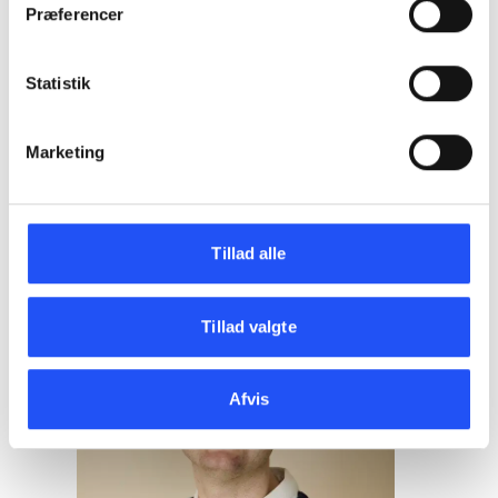
Statsautoriseret revisor
Præferencer
cv@erevision.dk
Statistik
Marketing
Tillad alle
Tillad valgte
Afvis