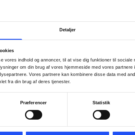
STARTUP
VÆKST
Detaljer
ARTUP
VÆKST
er til startup
er til virksomhed
ookies
med en omsætning på
ksomheder eller den
se vores indhold og annoncer, til at vise dig funktioner til sociale
1.500.001 – 4.000.000.
vervsdrivende med
oplysninger om din brug af vores hjemmeside med vores partnere i
Virksomheden vil typisk
rænset omsætning.
ysepartnere. Vores partnere kan kombinere disse data med andr
have et par ansatte og e
et fra din brug af deres tjenester.
øget bilagsaktivitet.
SÆTNING
 0 - 1.500.000
Præferencer
Statistik
OMSÆTNING
kr. 1.500.001 - 4.000.