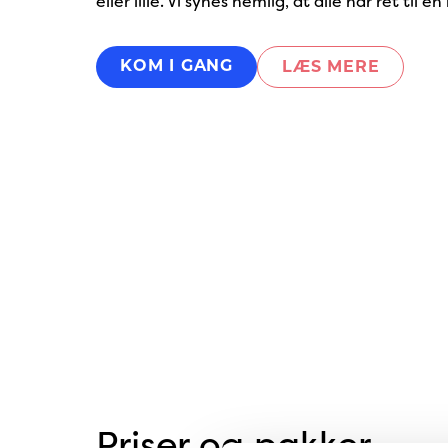
eller lille. Vi synes nemlig, at alle har ret til en 
KOM I GANG
LÆS MERE
Priser og pakker