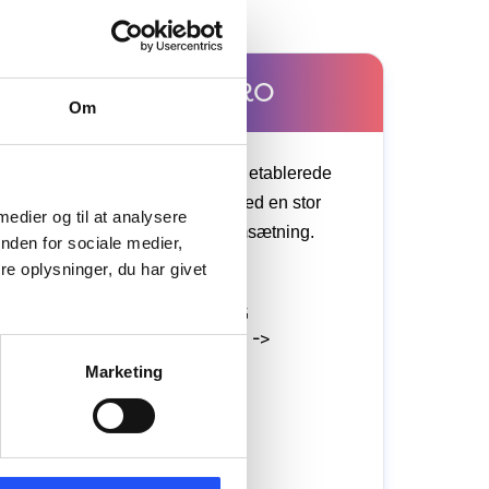
PRO
Om
PRO
er
er til den etablerede
virksomhed med en stor
 medier og til at analysere
aktivitet og omsætning.
nden for sociale medier,
e oplysninger, du har givet
n
OMSÆTNING
kr. 4.000.001 ->
Marketing
000