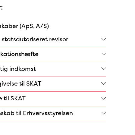
:
skaber (ApS, A/S)
 statsautoriseret revisor
ikationshæfte
gtig indkomst
ivelse til SKAT
 til SKAT
skab til Erhvervsstyrelsen