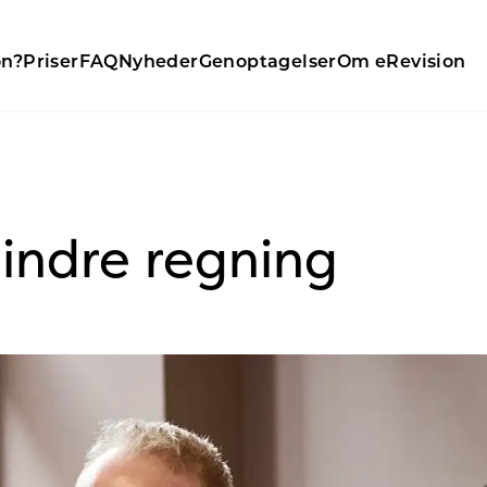
on?
Priser
FAQ
Nyheder
Genoptagelser
Om eRevision
Mindre regning