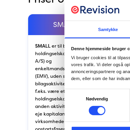
SMALL
Samtykke
SMALL
er til både
ST
Denne hjemmeside bruger c
holdingselskaber (ApS og
vir
Vi bruger cookies til at tilpas
A/S) og
erh
vores trafik. Vi deler også 
enkeltmandsvirksomheder
beg
annonceringspartnere og anal
(EMV), uden stor
dem, eller som de har indsaml
bilagsaktivitet. Det kan
f.eks. være et
OM
Samtykkevalg
kr.
holdingselskab uden
Nødvendig
anden aktivitet end at
eje kapitalandele eller
virksomheder der er i
opstartsfasen eller under