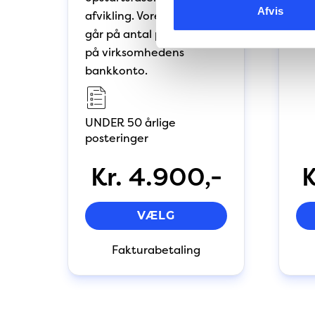
Afvis
afvikling. Vores vurdering
går på antal posteringer
på virksomhedens
bankkonto.
UNDER 50 årlige
posteringer
Kr. 4.900,-
K
VÆLG
Fakturabetaling