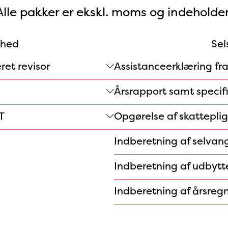
Alle pakker er ekskl. moms og indeholder
mhed
Sel
ret revisor
Assistanceerklæring fra
Årsrapport samt specif
T
Opgørelse af skattepli
Indberetning af selvang
Indberetning af udbytte
Indberetning af årsregn