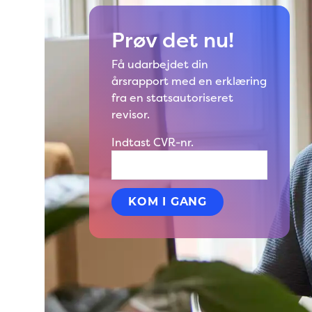
Prøv det nu!
Få udarbejdet din
årsrapport med en erklæring
fra en statsautoriseret
revisor.
Indtast CVR-nr.
KOM I GANG